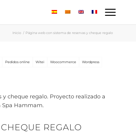
Inicio
/
Página web con sistema de reservas y cheque regalo
Pedidos online
Witei
Woocommerce
Wordpress
 y cheque regalo. Proyecto realizado a
 un Spa Hammam.
Y CHEQUE REGALO