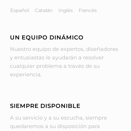
Español
Catalán
Inglés
Francés
UN EQUIPO DINÁMICO
Nuestro equipo de expertos, diseñadores
y entusiastas le ayudarán a resolver
cualquier problema a través de su
experiencia.
SIEMPRE DISPONIBLE
A su servicio y a su escucha, siempre
quedaremos a su disposición para