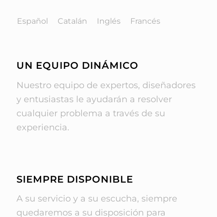
Español
Catalán
Inglés
Francés
UN EQUIPO DINÁMICO
Nuestro equipo de expertos, diseñadores
y entusiastas le ayudarán a resolver
cualquier problema a través de su
experiencia.
SIEMPRE DISPONIBLE
A su servicio y a su escucha, siempre
quedaremos a su disposición para