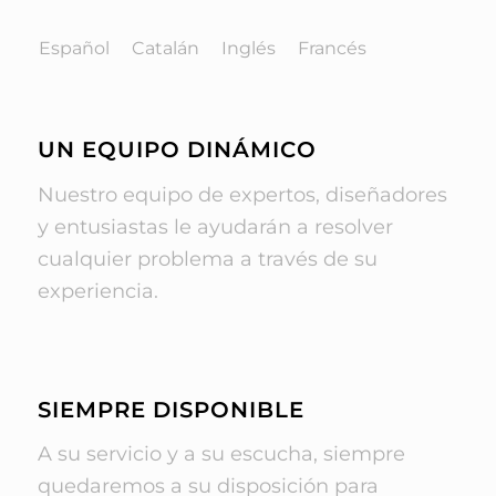
Español
Catalán
Inglés
Francés
UN EQUIPO DINÁMICO
Nuestro equipo de expertos, diseñadores
y entusiastas le ayudarán a resolver
cualquier problema a través de su
experiencia.
SIEMPRE DISPONIBLE
A su servicio y a su escucha, siempre
quedaremos a su disposición para